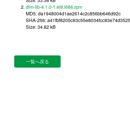
Size: 33.36 kB
dlm-lib-4.1.0-1.el8.i686.rpm
MD5: da1948004d1ae2614c2c856bb646d92c
SHA-256: a41fbf8205c63c55e8034fcc83e74d35
Size: 34.82 kB
一覧へ戻る