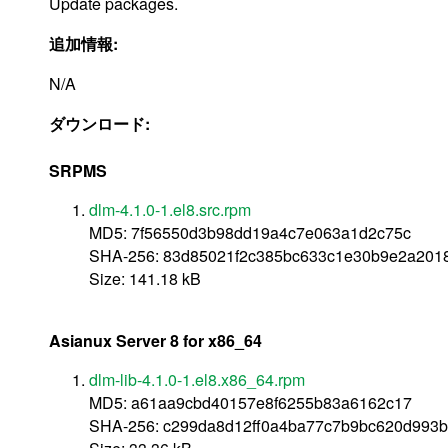
Update packages.
追加情報:
N/A
ダウンロード:
SRPMS
dlm-4.1.0-1.el8.src.rpm
MD5: 7f56550d3b98dd19a4c7e063a1d2c75c
SHA-256: 83d85021f2c385bc633c1e30b9e2a2018
Size: 141.18 kB
Asianux Server 8 for x86_64
dlm-lib-4.1.0-1.el8.x86_64.rpm
MD5: a61aa9cbd40157e8f6255b83a6162c17
SHA-256: c299da8d12ff0a4ba77c7b9bc620d993