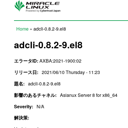
Skip to main content
Home
» adcli-0.8.2-9.el8
You are here
adcli-0.8.2-9.el8
エラータID:
AXBA:2021-1900:02
リリース日:
2021/06/10 Thursday - 11:23
題名:
adcli-0.8.2-9.el8
影響のあるチャネル:
Asianux Server 8 for x86_64
Severity:
N/A
解決策: