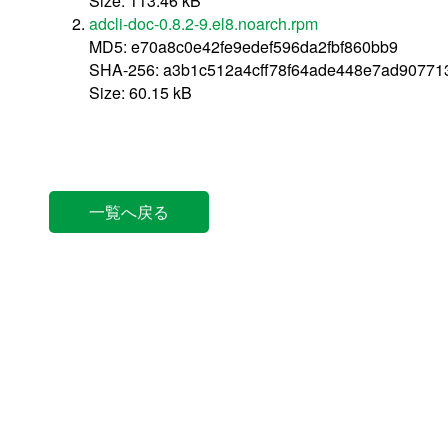
Size: 113.46 kB
adcli-doc-0.8.2-9.el8.noarch.rpm
MD5: e70a8c0e42fe9edef596da2fbf860bb9
SHA-256: a3b1c512a4cff78f64ade448e7ad9077
Size: 60.15 kB
一覧へ戻る