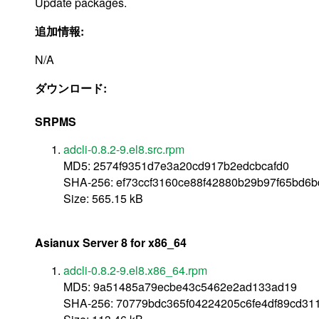
Update packages.
追加情報:
N/A
ダウンロード:
SRPMS
adcli-0.8.2-9.el8.src.rpm
MD5: 2574f9351d7e3a20cd917b2edcbcafd0
SHA-256: ef73ccf3160ce88f42880b29b97f65bd6
Size: 565.15 kB
Asianux Server 8 for x86_64
adcli-0.8.2-9.el8.x86_64.rpm
MD5: 9a51485a79ecbe43c5462e2ad133ad19
SHA-256: 70779bdc365f04224205c6fe4df89cd3