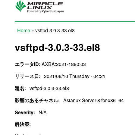
Skip to main content
Home
» vsftpd-3.0.3-33.el8
You are here
vsftpd-3.0.3-33.el8
エラータID:
AXBA:2021-1880:03
リリース日:
2021/06/10 Thursday - 04:21
題名:
vsftpd-3.0.3-33.el8
影響のあるチャネル:
Asianux Server 8 for x86_64
Severity:
N/A
解決策: