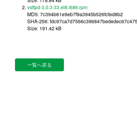
Size: 178.84 kB
vsftpd-3.0.3-33.el8.i686.rpm
MD5: 7c394b61e9eb7f9a3945b526fcfed8b2
SHA-256: fdc97ca7d7566c396847bededec67c475
Size: 191.42 kB
一覧へ戻る