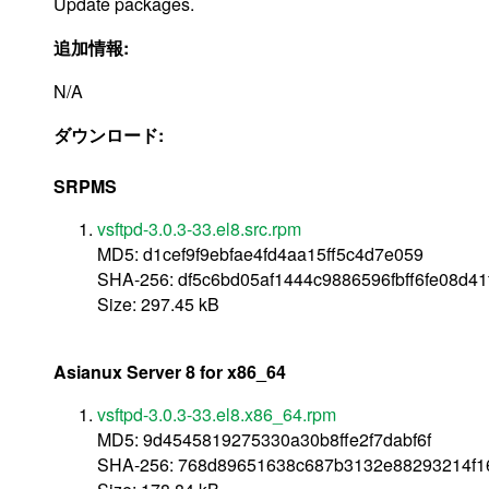
Update packages.
追加情報:
N/A
ダウンロード:
SRPMS
vsftpd-3.0.3-33.el8.src.rpm
MD5: d1cef9f9ebfae4fd4aa15ff5c4d7e059
SHA-256: df5c6bd05af1444c9886596fbff6fe08d4
Size: 297.45 kB
Asianux Server 8 for x86_64
vsftpd-3.0.3-33.el8.x86_64.rpm
MD5: 9d4545819275330a30b8ffe2f7dabf6f
SHA-256: 768d89651638c687b3132e88293214f1