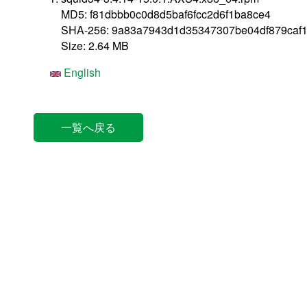
MD5: f81dbbb0c0d8d5baf6fcc2d6f1ba8ce4
SHA-256: 9a83a7943d1d35347307be04df879caf
Size: 2.64 MB
English
一覧へ戻る