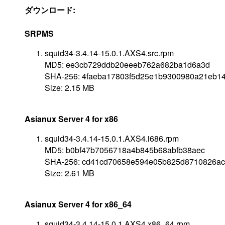
ダウンロード:
SRPMS
squid34-3.4.14-15.0.1.AXS4.src.rpm
MD5: ee3cb729ddb20eeeb762a682ba1d6a3d
SHA-256: 4faeba17803f5d25e1b9300980a21eb1
Size: 2.15 MB
Asianux Server 4 for x86
squid34-3.4.14-15.0.1.AXS4.i686.rpm
MD5: b0bf47b7056718a4b845b68abfb38aec
SHA-256: cd41cd70658e594e05b825d8710826a
Size: 2.61 MB
Asianux Server 4 for x86_64
squid34-3.4.14-15.0.1.AXS4.x86_64.rpm