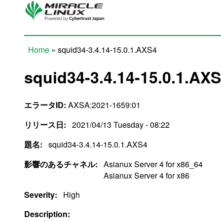
Skip to main content
Home
» squid34-3.4.14-15.0.1.AXS4
You are here
squid34-3.4.14-15.0.1.AX
エラータID:
AXSA:2021-1659:01
リリース日:
2021/04/13 Tuesday - 08:22
題名:
squid34-3.4.14-15.0.1.AXS4
影響のあるチャネル:
Asianux Server 4 for x86_64
Asianux Server 4 for x86
Severity:
High
Description: