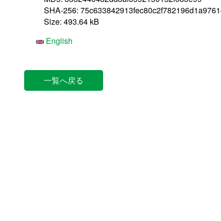
SHA-256: 75c633842913fec80c2f782196d1a976
Size: 493.64 kB
English
一覧へ戻る