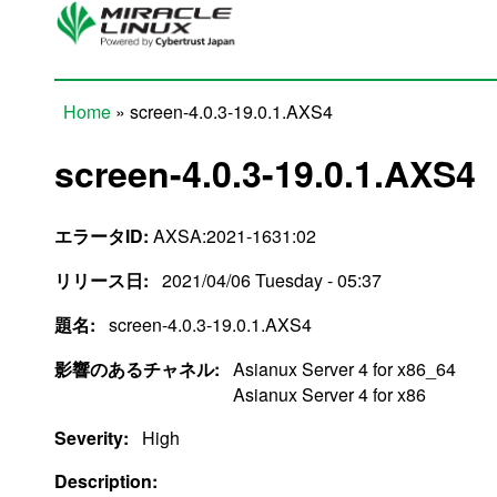
Skip to main content
Home
» screen-4.0.3-19.0.1.AXS4
You are here
screen-4.0.3-19.0.1.AXS4
エラータID:
AXSA:2021-1631:02
リリース日:
2021/04/06 Tuesday - 05:37
題名:
screen-4.0.3-19.0.1.AXS4
影響のあるチャネル:
Asianux Server 4 for x86_64
Asianux Server 4 for x86
Severity:
High
Description: