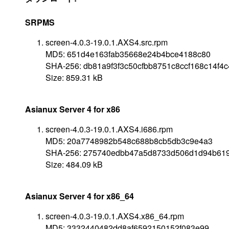
SRPMS
screen-4.0.3-19.0.1.AXS4.src.rpm
MD5: 651d4e163fab35668e24b4bce4188c80
SHA-256: db81a9f3f3c50cfbb8751c8ccf168c14f
Size: 859.31 kB
Asianux Server 4 for x86
screen-4.0.3-19.0.1.AXS4.i686.rpm
MD5: 20a7748982b548c688b8cb5db3c9e4a3
SHA-256: 275740edbb47a5d8733d506d1d94b61
Size: 484.09 kB
Asianux Server 4 for x86_64
screen-4.0.3-19.0.1.AXS4.x86_64.rpm
MD5: 3332440482dd8af6592150152f083e99