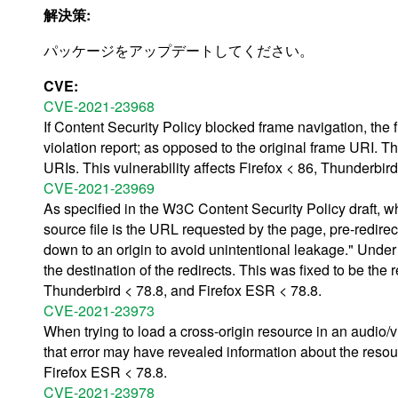
解決策:
パッケージをアップデートしてください。
CVE:
CVE-2021-23968
If Content Security Policy blocked frame navigation, the f
violation report; as opposed to the original frame URI. T
URIs. This vulnerability affects Firefox < 86, Thunderbir
CVE-2021-23969
As specified in the W3C Content Security Policy draft, wh
source file is the URL requested by the page, pre-redirec
down to an origin to avoid unintentional leakage." Under ce
the destination of the redirects. This was fixed to be the r
Thunderbird < 78.8, and Firefox ESR < 78.8.
CVE-2021-23973
When trying to load a cross-origin resource in an audio/
that error may have revealed information about the resour
Firefox ESR < 78.8.
CVE-2021-23978