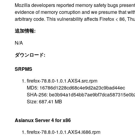
Mozilla developers reported memory safety bugs presen
evidence of memory corruption and we presume that with
arbitrary code. This vulnerability affects Firefox < 86, T
追加情報:
N/A
ダウンロード:
SRPMS
firefox-78.8.0-1.0.1.AXS4.src.rpm
MD5: 16786d1228cd68c4e9d2a23c9bad44ec
SHA-256: be3b94a1d54bb7ae9bf7dca587315e0b
Size: 687.41 MB
Asianux Server 4 for x86
firefox-78.8.0-1.0.1.AXS4.i686.rpm