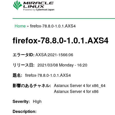
Skip to main content
Home
» firefox-78.8.0-1.0.1.AXS4
You are here
firefox-78.8.0-1.0.1.AXS4
エラータID:
AXSA:2021-1566:06
リリース日:
2021/03/08 Monday - 16:20
題名:
firefox-78.8.0-1.0.1.AXS4
影響のあるチャネル:
Asianux Server 4 for x86_64
Asianux Server 4 for x86
Severity:
High
Description: