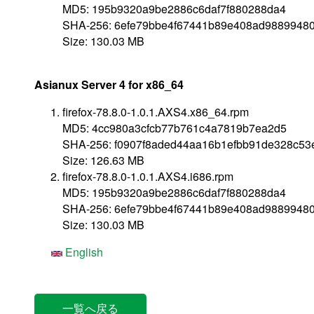
MD5: 195b9320a9be2886c6daf7f880288da4
SHA-256: 6efe79bbe4f67441b89e408ad9889948
Size: 130.03 MB
Asianux Server 4 for x86_64
firefox-78.8.0-1.0.1.AXS4.x86_64.rpm
MD5: 4cc980a3cfcb77b761c4a7819b7ea2d5
SHA-256: f0907f8aded44aa16b1efbb91de328c5
Size: 126.63 MB
firefox-78.8.0-1.0.1.AXS4.i686.rpm
MD5: 195b9320a9be2886c6daf7f880288da4
SHA-256: 6efe79bbe4f67441b89e408ad9889948
Size: 130.03 MB
English
一覧へ戻る