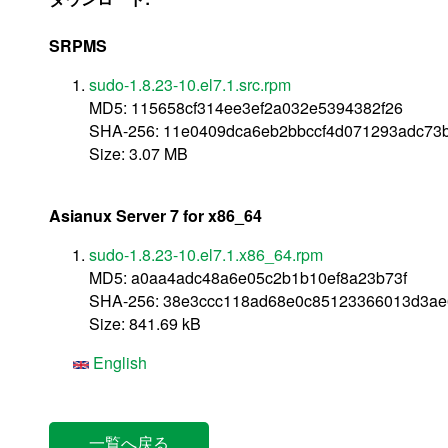
SRPMS
sudo-1.8.23-10.el7.1.src.rpm
MD5: 115658cf314ee3ef2a032e5394382f26
SHA-256: 11e0409dca6eb2bbccf4d071293adc73
Size: 3.07 MB
Asianux Server 7 for x86_64
sudo-1.8.23-10.el7.1.x86_64.rpm
MD5: a0aa4adc48a6e05c2b1b10ef8a23b73f
SHA-256: 38e3ccc118ad68e0c85123366013d3ae6
Size: 841.69 kB
English
一覧へ戻る