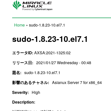
Skip to main content
Home
» sudo-1.8.23-10.el7.1
You are here
sudo-1.8.23-10.el7.1
エラータID:
AXSA:2021-1325:02
リリース日:
2021/01/27 Wednesday - 00:48
題名:
sudo-1.8.23-10.el7.1
影響のあるチャネル:
Asianux Server 7 for x86_64
Severity:
High
Description: