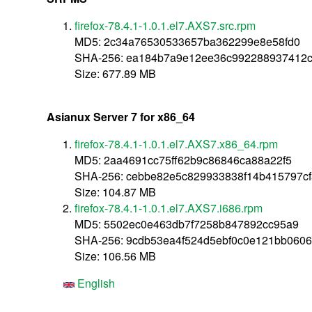
firefox-78.4.1-1.0.1.el7.AXS7.src.rpm
MD5: 2c34a76530533657ba362299e8e58fd0
SHA-256: ea184b7a9e12ee36c992288937412c
Size: 677.89 MB
Asianux Server 7 for x86_64
firefox-78.4.1-1.0.1.el7.AXS7.x86_64.rpm
MD5: 2aa4691cc75ff62b9c86846ca88a22f5
SHA-256: cebbe82e5c829933838f14b415797cf
Size: 104.87 MB
firefox-78.4.1-1.0.1.el7.AXS7.i686.rpm
MD5: 5502ec0e463db7f7258b847892cc95a9
SHA-256: 9cdb53ea4f524d5ebf0c0e121bb0606
Size: 106.56 MB
English