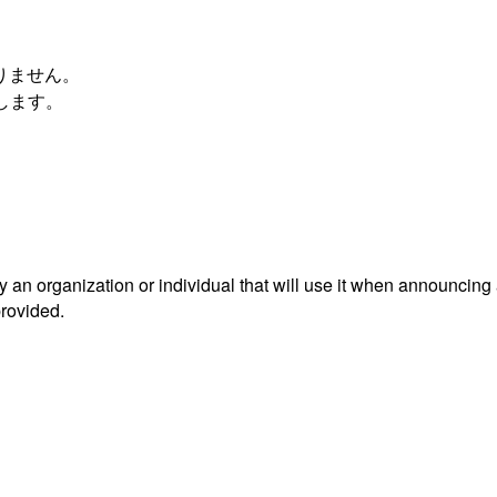
おりません。
します。
an organization or individual that will use it when announcing
provided.