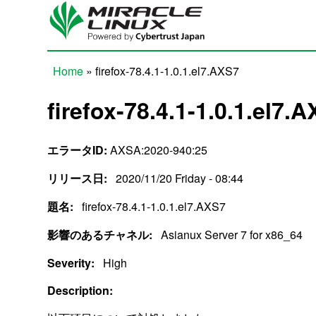
Skip to main content
Home
» firefox-78.4.1-1.0.1.el7.AXS7
You are here
firefox-78.4.1-1.0.1.el7.
エラータID:
AXSA:2020-940:25
リリース日:
2020/11/20 Friday - 08:44
題名:
firefox-78.4.1-1.0.1.el7.AXS7
影響のあるチャネル:
Asianux Server 7 for x86_64
Severity:
High
Description: