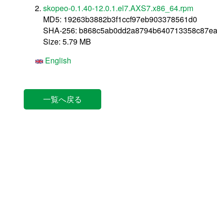
skopeo-0.1.40-12.0.1.el7.AXS7.x86_64.rpm
MD5: 19263b3882b3f1ccf97eb903378561d0
SHA-256: b868c5ab0dd2a8794b640713358c87e
Size: 5.79 MB
English
一覧へ戻る