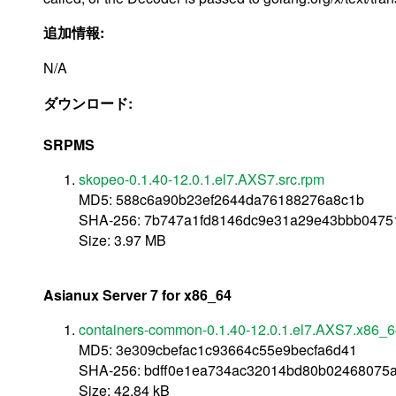
追加情報:
N/A
ダウンロード:
SRPMS
skopeo-0.1.40-12.0.1.el7.AXS7.src.rpm
MD5: 588c6a90b23ef2644da76188276a8c1b
SHA-256: 7b747a1fd8146dc9e31a29e43bbb0475
Size: 3.97 MB
Asianux Server 7 for x86_64
containers-common-0.1.40-12.0.1.el7.AXS7.x86_6
MD5: 3e309cbefac1c93664c55e9becfa6d41
SHA-256: bdff0e1ea734ac32014bd80b02468075
Size: 42.84 kB