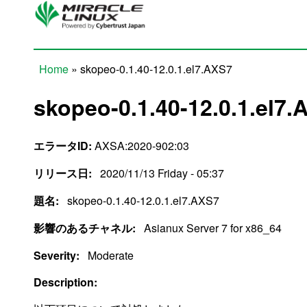
Skip to main content
Home
» skopeo-0.1.40-12.0.1.el7.AXS7
You are here
skopeo-0.1.40-12.0.1.el7.
エラータID:
AXSA:2020-902:03
リリース日:
2020/11/13 Friday - 05:37
題名:
skopeo-0.1.40-12.0.1.el7.AXS7
影響のあるチャネル:
Asianux Server 7 for x86_64
Severity:
Moderate
Description: