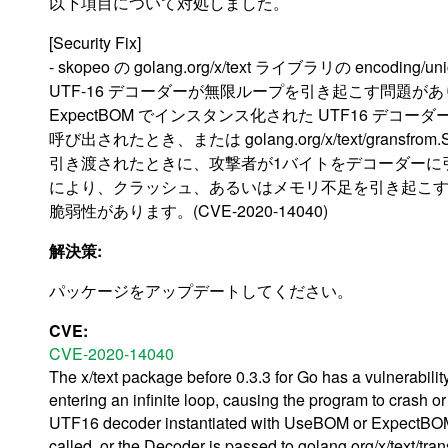
以下項目について対処しました。
[Security Fix]
- skopeo の golang.org/x/text ライブラリの encoding
UTF-16 デコーダーが無限ループを引き起こす問題があり
ExpectBOM でインスタンス化された UTF16 デコーダーが
呼び出されたとき、または golang.org/x/text/gransfrom.St
引き渡されたときに、攻撃者が1バイトをデコーダーに
により、クラッシュ、あるいはメモリ不足を引き起こ
脆弱性があります。(CVE-2020-14040)
解決策:
パッケージをアップデートしてください。
CVE:
CVE-2020-14040
The x/text package before 0.3.3 for Go has a vulnerabili
entering an infinite loop, causing the program to crash or
UTF16 decoder instantiated with UseBOM or ExpectBOM to t
called, or the Decoder is passed to golang.org/x/text/tran