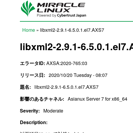
Skip to main content
Home
» libxml2-2.9.1-6.5.0.1.el7.AXS7
You are here
libxml2-2.9.1-6.5.0.1.el7
エラータID:
AXSA:2020-765:03
リリース日:
2020/10/20 Tuesday - 08:07
題名:
libxml2-2.9.1-6.5.0.1.el7.AXS7
影響のあるチャネル:
Asianux Server 7 for x86_64
Severity:
Moderate
Description: