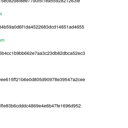
5ece2d8f8ee77d0f5f1ea5592821263fe
m
34b59a0d6f1da4522683dcd14851ad4655
rpm
93b4cc1b9bb662e7aa3c23db82dbca52ec3
9ee615ff21b6e0d805d90978e39547a2cee
8ffe83b6cdddc4869e4e6b47fe1696d952