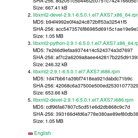
SHA-256: 8d2051c5b446f2c0751c7424166d5b1
Size: 667.41 kB
libxml2-devel-2.9.1-6.5.0.1.el7.AXS7.x86_64.rp
MD5: b94f4992e0f4a24c872bff53a32541f5
SHA-256: acc5473576f86985d6915c1ae19e9e
Size: 1.05 MB
libxml2-python-2.9.1-6.5.0.1.el7.AXS7.x86_64.
MD5: 7e266d9efaa9374414c524374a3d7697
SHA-256: af7c2a6209a8aee442817b225d913
Size: 246.32 kB
libxml2-2.9.1-6.5.0.1.el7.AXS7.i686.rpm
MD5: 1d47bb61a39bf7418ea921dabdc71b9c
SHA-256: 42068c6a37500e500ed2530107732
Size: 653.66 kB
libxml2-devel-2.9.1-6.5.0.1.el7.AXS7.i686.rpm
MD5: cdf96fa67807c5cd51e6d2db868c9c7d
SHA-256: 393166d4fd6a778e380ae89ef80db3
Size: 1.05 MB
English