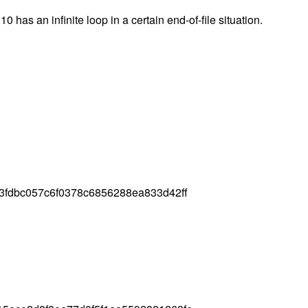
 has an infinite loop in a certain end-of-file situation.
3fdbc057c6f0378c6856288ea833d42ff