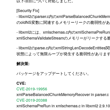
以下項目について対処しました。
[Security Fix]
- libxml2のparser.c内のxmlParseBalancedChu
のoldNS変数に関連するメモリーリークの脆弱性があります。
- libxml2には、xmlschemas.c内のxmlSchemaP
xmlSchemaValidateStreamのメモリーがリークする
- libxml2のparse.c内のxmlStringLenDecode
状態によって無限ループが発生する脆弱性があります。(CV
解決策:
パッケージをアップデートしてください。
CVE:
CVE-2019-19956
xmlParseBalancedChunkMemoryRecover in parser.c in
CVE-2019-20388
xmlSchemaPreRun in xmlschemas.c in libxml2 2.9.1