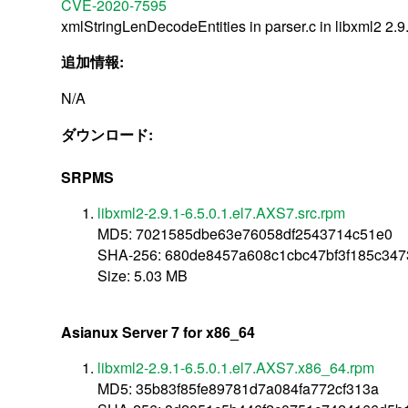
CVE-2020-7595
xmlStringLenDecodeEntities in parser.c in libxml2 2.9.10
追加情報:
N/A
ダウンロード:
SRPMS
libxml2-2.9.1-6.5.0.1.el7.AXS7.src.rpm
MD5: 7021585dbe63e76058df2543714c51e0
SHA-256: 680de8457a608c1cbc47bf3f185c347
Size: 5.03 MB
Asianux Server 7 for x86_64
libxml2-2.9.1-6.5.0.1.el7.AXS7.x86_64.rpm
MD5: 35b83f85fe89781d7a084fa772cf313a