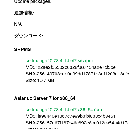
Update packages.
追加情報:
N/A
ダウンロード:
SRPMS
certmonger-0.78.4-14.el7.src.rpm
MD5: 22ae2f35302c0328f667154a2e7cf3be
SHA-256: 40703cee0e99dd17871d3df1203e18efc4
Size: 1.77 MB
Asianux Server 7 for x86_64
certmonger-0.78.4-14.el7.x86_64.rpm
MD5: fa98440e13d7c7e99b3fbf838c4b8451
SHA-256: 57d67f167c46c692e8bc012ca54a4d17