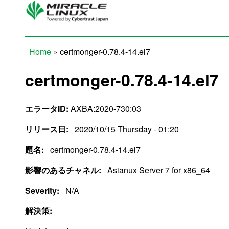
Skip to main content
Home
» certmonger-0.78.4-14.el7
You are here
certmonger-0.78.4-14.el7
エラータID:
AXBA:2020-730:03
リリース日:
2020/10/15 Thursday - 01:20
題名:
certmonger-0.78.4-14.el7
影響のあるチャネル:
Asianux Server 7 for x86_64
Severity:
N/A
解決策: