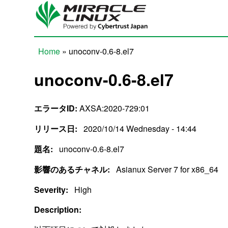
Skip to main content
Home
» unoconv-0.6-8.el7
You are here
unoconv-0.6-8.el7
エラータID:
AXSA:2020-729:01
リリース日:
2020/10/14 Wednesday - 14:44
題名:
unoconv-0.6-8.el7
影響のあるチャネル:
Asianux Server 7 for x86_64
Severity:
High
Description: