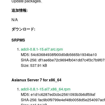
Update packages.
追加情報:
N/A
ダウンロード:
SRPMS
adcli-0.8.1-15.el7.src.rpm
MD5: 54c63684938f900d0db5665b1934ba10
SHA-256: df1ae6be72c9694fb041dd7c4f3c7b9f07
Size: 537.91 kB
Asianux Server 7 for x86_64
adcli-0.8.1-15.el7.x86_64.rpm
MD5: e1d1c6287ed3cbc2561093b3b6df59af
SHA-256: fac9b0f9799e4ef48b0058d5e254097a