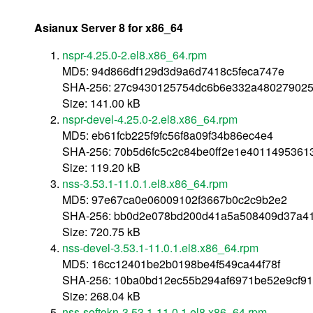
Asianux Server 8 for x86_64
nspr-4.25.0-2.el8.x86_64.rpm
MD5: 94d866df129d3d9a6d7418c5feca747e
SHA-256: 27c9430125754dc6b6e332a480279025
Size: 141.00 kB
nspr-devel-4.25.0-2.el8.x86_64.rpm
MD5: eb61fcb225f9fc56f8a09f34b86ec4e4
SHA-256: 70b5d6fc5c2c84be0ff2e1e401149536
Size: 119.20 kB
nss-3.53.1-11.0.1.el8.x86_64.rpm
MD5: 97e67ca0e06009102f3667b0c2c9b2e2
SHA-256: bb0d2e078bd200d41a5a508409d37a4
Size: 720.75 kB
nss-devel-3.53.1-11.0.1.el8.x86_64.rpm
MD5: 16cc12401be2b0198be4f549ca44f78f
SHA-256: 10ba0bd12ec55b294af6971be52e9cf91
Size: 268.04 kB
nss-softokn-3.53.1-11.0.1.el8.x86_64.rpm