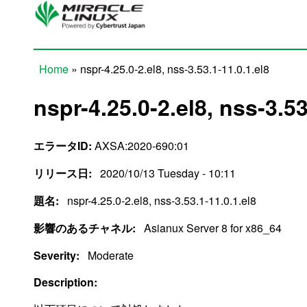
Skip to main content
Home
» nspr-4.25.0-2.el8, nss-3.53.1-11.0.1.el8
You are here
nspr-4.25.0-2.el8, nss-3.53
エラータID:
AXSA:2020-690:01
リリース日:
2020/10/13 Tuesday - 10:11
題名:
nspr-4.25.0-2.el8, nss-3.53.1-11.0.1.el8
影響のあるチャネル:
Asianux Server 8 for x86_64
Severity:
Moderate
Description: