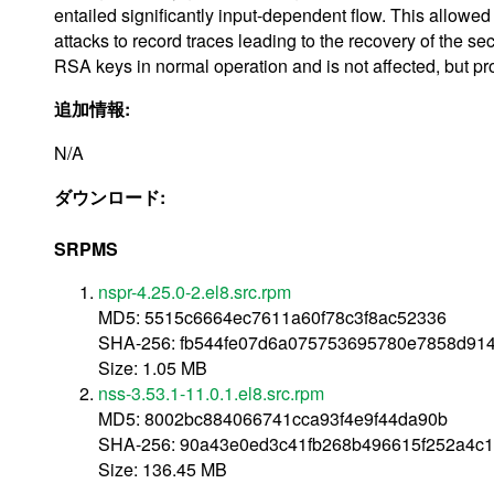
entailed significantly input-dependent flow. This allowe
attacks to record traces leading to the recovery of the s
RSA keys in normal operation and is not affected, but produ
追加情報:
N/A
ダウンロード:
SRPMS
nspr-4.25.0-2.el8.src.rpm
MD5: 5515c6664ec7611a60f78c3f8ac52336
SHA-256: fb544fe07d6a075753695780e7858d91
Size: 1.05 MB
nss-3.53.1-11.0.1.el8.src.rpm
MD5: 8002bc884066741cca93f4e9f44da90b
SHA-256: 90a43e0ed3c41fb268b496615f252a4c
Size: 136.45 MB