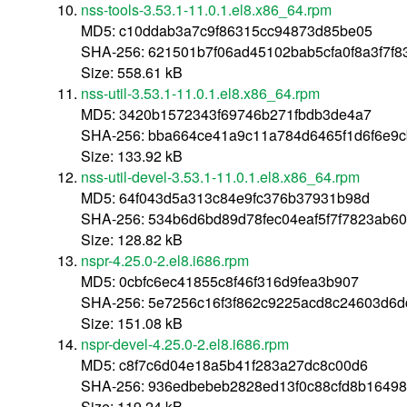
nss-tools-3.53.1-11.0.1.el8.x86_64.rpm
MD5: c10ddab3a7c9f86315cc94873d85be05
SHA-256: 621501b7f06ad45102bab5cfa0f8a3f7f
Size: 558.61 kB
nss-util-3.53.1-11.0.1.el8.x86_64.rpm
MD5: 3420b1572343f69746b271fbdb3de4a7
SHA-256: bba664ce41a9c11a784d6465f1d6f6e9
Size: 133.92 kB
nss-util-devel-3.53.1-11.0.1.el8.x86_64.rpm
MD5: 64f043d5a313c84e9fc376b37931b98d
SHA-256: 534b6d6bd89d78fec04eaf5f7f7823ab6
Size: 128.82 kB
nspr-4.25.0-2.el8.i686.rpm
MD5: 0cbfc6ec41855c8f46f316d9fea3b907
SHA-256: 5e7256c16f3f862c9225acd8c24603d6
Size: 151.08 kB
nspr-devel-4.25.0-2.el8.i686.rpm
MD5: c8f7c6d04e18a5b41f283a27dc8c00d6
SHA-256: 936edbebeb2828ed13f0c88cfd8b16498
Size: 119.24 kB