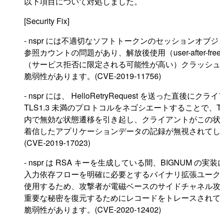
以下項目について対処しました。
[Security Fix]
- nspr には不適切なソフトトークンのセッションオブ
参照カウントの問題があり、解放後使用（user-after-fre
（サービス拒否に限定される可能性が高い）クラッシ
脆弱性があります。(CVE-2019-11756)
- nspr には、 HelloRetryRequest を送った直後にク
TLS1.3 未満のプロトコルをネゴシエートすることで、
内で無効な状態遷移を引き起し、クライアントがこの
着信したアプリケーションデータの記録が無視されて
(CVE-2019-17023)
- nspr は RSA キーを生成している間、BIGNUM の実装
入力依存フローを明確に必要とするバイナリ拡張ユー
使用するため、攻撃者が電磁ベースのサイドチャネル
重要な秘密を復元するためにレコードをトレースされ
脆弱性があります。(CVE-2020-12402)