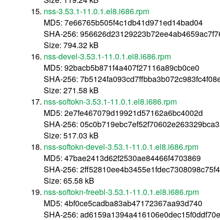
nss-3.53.1-11.0.1.el8.i686.rpm
MD5: 7e66765b505f4c1db41d971ed14bad04
SHA-256: 956626d23129223b72ee4ab4659ac7f7
Size: 794.32 kB
nss-devel-3.53.1-11.0.1.el8.i686.rpm
MD5: 92bacb5b871f4a407f27116a89cb0ce0
SHA-256: 7b5124fa093cd7ffbba3b072c983fc4f08
Size: 271.58 kB
nss-softokn-3.53.1-11.0.1.el8.i686.rpm
MD5: 2e7fe467079d19921d57162a6bc4002d
SHA-256: 05c0b719ebc7ef52f70602e263329bca3
Size: 517.03 kB
nss-softokn-devel-3.53.1-11.0.1.el8.i686.rpm
MD5: 47bae2413d62f2530ae84466f4703869
SHA-256: 2ff52810ee4b3455e1fdec7308098c75f4
Size: 65.58 kB
nss-softokn-freebl-3.53.1-11.0.1.el8.i686.rpm
MD5: 4bf0ce5cadba83ab47172367aa93d740
SHA-256: ad6159a1394a416106e0dec15f0ddf70