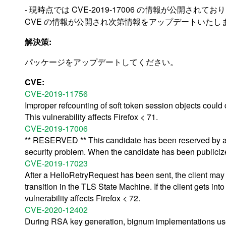
- 現時点では CVE-2019-17006 の情報が公開されて
CVE の情報が公開され次第情報をアップデートいたし
解決策:
パッケージをアップデートしてください。
CVE:
CVE-2019-11756
Improper refcounting of soft token session objects could ca
This vulnerability affects Firefox < 71.
CVE-2019-17006
** RESERVED ** This candidate has been reserved by an 
security problem. When the candidate has been publicized,
CVE-2019-17023
After a HelloRetryRequest has been sent, the client may n
transition in the TLS State Machine. If the client gets int
vulnerability affects Firefox < 72.
CVE-2020-12402
During RSA key generation, bignum implementations use