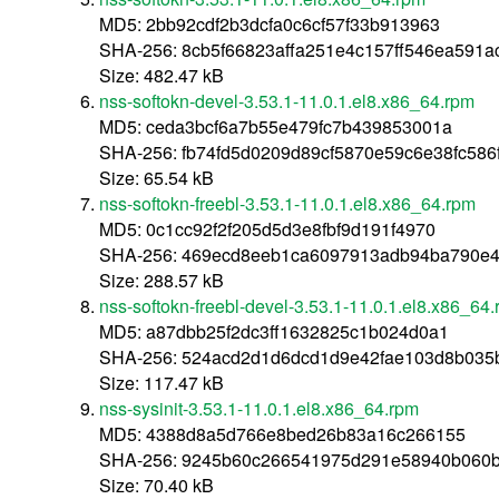
MD5: 2bb92cdf2b3dcfa0c6cf57f33b913963
SHA-256: 8cb5f66823affa251e4c157ff546ea591
Size: 482.47 kB
nss-softokn-devel-3.53.1-11.0.1.el8.x86_64.rpm
MD5: ceda3bcf6a7b55e479fc7b439853001a
SHA-256: fb74fd5d0209d89cf5870e59c6e38fc58
Size: 65.54 kB
nss-softokn-freebl-3.53.1-11.0.1.el8.x86_64.rpm
MD5: 0c1cc92f2f205d5d3e8fbf9d191f4970
SHA-256: 469ecd8eeb1ca6097913adb94ba790e4
Size: 288.57 kB
nss-softokn-freebl-devel-3.53.1-11.0.1.el8.x86_64
MD5: a87dbb25f2dc3ff1632825c1b024d0a1
SHA-256: 524acd2d1d6dcd1d9e42fae103d8b035
Size: 117.47 kB
nss-sysinit-3.53.1-11.0.1.el8.x86_64.rpm
MD5: 4388d8a5d766e8bed26b83a16c266155
SHA-256: 9245b60c266541975d291e58940b060b
Size: 70.40 kB