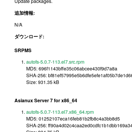
Update packages.
追加情報:
N/A
ダウンロード:
SRPMS
autofs-5.0.7-113.el7.src.rpm
MD5: 696f1143bffe35c06abcee430f9d7a8a
SHA-256: bf81ef57995e5b6dfe5efe1af05b7de1
Size: 931.35 kB
Asianux Server 7 for x86_64
autofs-5.0.7-113.el7.x86_64.rpm
MD5: 01252107eca16feb81b2fb8c4a3bb8d5
SHA-256: ff90a4d02c4caa2ed0cdfc1b1dbb169a