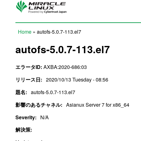
Skip to main content
Home
» autofs-5.0.7-113.el7
You are here
autofs-5.0.7-113.el7
エラータID:
AXBA:2020-686:03
リリース日:
2020/10/13 Tuesday - 08:56
題名:
autofs-5.0.7-113.el7
影響のあるチャネル:
Asianux Server 7 for x86_64
Severity:
N/A
解決策: