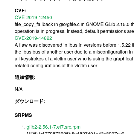
CVE:
CVE-2019-12450
file_copy_fallback in gio/gfile.c in GNOME GLib 2.15.0 th
operation is in progress. Instead, default permissions ar
CVE-2019-14822
A flaw was discovered in ibus in versions before 1.5.22 
the ibus bus of another user due to a misconfiguration in
all keystrokes of a victim user who is using the graphica
related configurations of the victim user.
追加情報:
N/A
ダウンロード:
SRPMS
glib2-2.56.1-7.el7.src.rpm
MD5: b4779873995b5a4827401a43c8907cc0