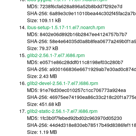
MD5: 7238f6cfa628a896a52b8bdd7f292e7d
SHA-256: 6a89e3c9e11010bea44c302f45fac2a7
Size: 109.11 kB
ibus-setup-1.5.17-11.el7.noarch.rpm
MD5: 8402e06d892b16b2847ee4124757b7b7
SHA-256: 58e4e64035d0a8b8fea0677a249b0f1a
Size: 79.37 kB
glib2-2.56.1-7.el7.i686.rpm
MD5: e0571e86c28ddf011c8198ef03c280b7
SHA-256: a930166836e6671929ab7e30ad0c874
Size: 2.43 MB
glib2-devel-2.56.1-7.el7.i686.rpm
MD5: 91e76d30ec010257c1cc706773a924ea
SHA-256: 46975ee74190ea86c33c218c20f1a775
Size: 451.68 kB
glib2-static-2.56.1-7.el7.i686.rpm
MD5: 1fc3b0f7febed92bd02c963970d05230
SHA-256: 44d4d318e830eb78517b49d8386fef118
Size: 1.19 MB