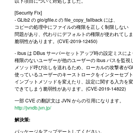
以下項目について対処しました。
[Security Fix]
- GLib2 の gio/gfile.c の file_copy_fallback には、
コピーの処理中にファイルの権限を正しく制限しない
問題があり、代わりにデフォルトの権限が使われてし
脆弱性があります。(CVE-2019-12450)
- ibus は DBus サーバーセットアップ時の設定ミスに
権限のないユーザーが他のユーザーの ibus バスを監視
メソッド呼び出しを送れるため、ローカルの攻撃者がGU
使っているユーザーのキーストロークをインターセプ
インプットメソッドを変えたり、設定に関する入力を
できてしまう脆弱性があります。(CVE-2019-14822)
一部 CVE の翻訳文は JVN からの引用になります。
http://jvndb.jvn.jp/
解決策:
パッケージをアップデートしてください。