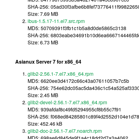
SHA-256: 05ad30f3afbe6b8fef73776411f9982265
Size: 7.69 MB
ibus-1.5.17-11.el7.src.rpm
MD5: 50709391f3fb1c1b5a8d0de5865c3138
SHA-256: 6803eabe34691b10d6ea6667144465fd
Size: 6.73 MB
Asianux Server 7 for x86_64
glib2-2.56.1-7.el7.x86_64.rpm
MD5: 6620ee3d4172c66c43a07611057b7c5b
SHA-256: 754e62dc05ac5da436c1c54a525af333
Size: 2.45 MB
glib2-devel-2.56.1-7.el7.x86_64.rpm
MD5: 939afdaf8c49fd5294955cf8b55c7f91
SHA-256: f068ed84285801c89f4d2552d104e1d7
Size: 452.46 kB
glib2-doc-2.56.1-7.el7.noarch.rpm
MD5: 698ae6d845de9f1a4c18dd2d7a3a4062