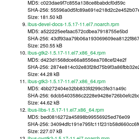
MD5: c023dae9f7c855a138ce8babdcf0d59c
SHA-256: 55596a0d5fc89a691e218d2c2e452b0
Size: 181.50 kB
ibus-devel-docs-1.5.17-11.el7.noarch.rpm
MD5: a522225eefaac572cdbea7918755e5bd
SHA-256: 43df93aa79b06a193069609ea8122f867
Size: 250.55 kB
ibus-gtk2-1.5.17-11.el7.x86_64.rpm
MD5: d423d1568dce66a8556ea708cef24e2f
SHA-256: 2874e814c02e83f28d75b9f3a86fbb32
Size: 44.28 kB
ibus-gtk3-1.5.17-11.el7.x86_64.rpm
MD5: 4bb272404e32bb833fd299c3fe31a49c
SHA-256: 6dcb5403586c2228e9428e726b0efc2b
Size: 44.62 kB
ibus-libs-1.5.17-11.el7.x86_64.rpm
MD5: bed0816272a45898b99556925ed76e09
SHA-256: 34094dfc191e795fc11f231b58d660cc6
Size: 227.07 kB
ibus-pygtk2-1.5.17-11.el7.noarch.rpm