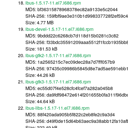
ibus-1.5.17-11.el7.i686.rpm
MD5: bf36315878968378ec82a9133e5c2044
SHA-256: 159fbf9ae3e310b1d998337728f2ef59c4
Size: 4.77 MB
ibus-devel-1.5.17-11.el7.i686.rpm
MD5: 9bddd22c6268cb7d118d15b0281c3c82
SHA-256: f33bdc35591209aaa5512f1fccb1935b
Size: 181.53 kB
ibus-gtk2-1.5.17-11.el7.i686.rpm
MD5: 1a2565215c7ec09dec28a7d7fff057b9
SHA-256: 97435c09986b5845d8e7ad5ae591ebb
Size: 44.26 kB
ibus-gtk3-1.5.17-11.el7.i686.rpm
MD5: ec55d07f4e528cfc4fcef7a282a045b8
SHA-256: da9fdf98472e614f201655b0fa311f96d
Size: 44.64 kB
ibus-libs-1.5.17-11.el7.i686.rpm
MD5: 88f420ada905b5f822c2eb8fe2c9a3d4
SHA-256: d49f0de15d64b63aec9a38abb12fa10af
Size: 222.49 kB