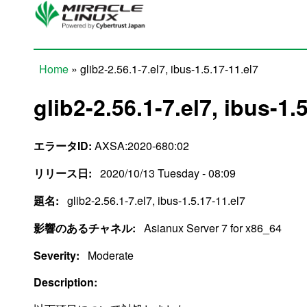
Skip to main content
Home
» glib2-2.56.1-7.el7, ibus-1.5.17-11.el7
You are here
glib2-2.56.1-7.el7, ibus-1.
エラータID:
AXSA:2020-680:02
リリース日:
2020/10/13 Tuesday - 08:09
題名:
glib2-2.56.1-7.el7, ibus-1.5.17-11.el7
影響のあるチャネル:
Asianux Server 7 for x86_64
Severity:
Moderate
Description: