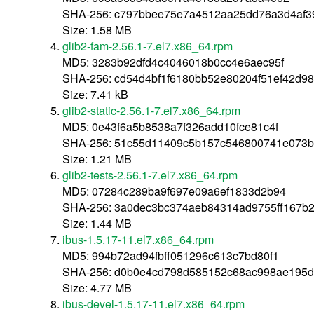
SHA-256: c797bbee75e7a4512aa25dd76a3d4af3
Size: 1.58 MB
glib2-fam-2.56.1-7.el7.x86_64.rpm
MD5: 3283b92dfd4c4046018b0cc4e6aec95f
SHA-256: cd54d4bf1f6180bb52e80204f51ef42d9
Size: 7.41 kB
glib2-static-2.56.1-7.el7.x86_64.rpm
MD5: 0e43f6a5b8538a7f326add10fce81c4f
SHA-256: 51c55d11409c5b157c546800741e073b
Size: 1.21 MB
glib2-tests-2.56.1-7.el7.x86_64.rpm
MD5: 07284c289ba9f697e09a6ef1833d2b94
SHA-256: 3a0dec3bc374aeb84314ad9755ff167b
Size: 1.44 MB
ibus-1.5.17-11.el7.x86_64.rpm
MD5: 994b72ad94fbff051296c613c7bd80f1
SHA-256: d0b0e4cd798d585152c68ac998ae195d
Size: 4.77 MB
ibus-devel-1.5.17-11.el7.x86_64.rpm