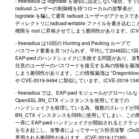
- freeradius は logrotate を適切に設定しない場合、す
radiusd ユーザーの制御権を持つローカルの攻撃者が、
logrotate を騙して通常 radiusd ユーザーがアクセスで
ディレクトリにradiusd-writable ファイルを書き込む
権限を root に昇格させてしまう脆弱性があります。(CVE-2
- freeradius は10回の Hunting and Pecking ループで
パスワード要素を見つけられず、平均して2048回に1回
EAP-pwd のハンドシェイクに失敗する問題があり、攻
任意のユーザーのパスワードを復元する為の情報を漏
しまう脆弱性があります。この情報漏洩は "Dragonbloo
や CVE-2019-9494 に類似しています。(CVE-2019-1345
- freeradius では、EAP-pwd モジュールがグローバルな
OpenSSL BN_CTX インスタンスを使用して全ての
ハンドシェイクを処理している為、複数のスレッドが
BN_CTX インスタンスを同時に使用してしまい、この
一斉に EAP-pwd ハンドシェイクが開始されるとクラ
を引き起こし、攻撃者によってサービス拒否攻撃（Do
悪用される脆弱性があります。(CVE-2019-17185)