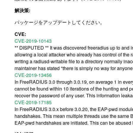
解決策:
パッケージをアップデートしてください。
CVE:
CVE-2019-10143
** DISPUTED ** It was discovered freeradius up to and in
allowing a local attacker who already has control of the ra
writing a radiusd-writable file to a directory normally i
maintainer has stated "there is simply no way for anyone 
CVE-2019-13456
In FreeRADIUS 3.0 through 3.0.19, on average 1 in ev
cannot be found within 10 iterations of the hunting and p
recover the password of any user. This information leak
CVE-2019-17185
In FreeRADIUS 3.0.x before 3.0.20, the EAP-pwd modul
handshakes. This mean multiple threads use the same B
EAP-pwd handshakes are initiated. This can be abused b