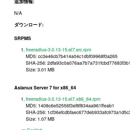
追加情報:
N/A
ダウンロード:
SRPMS
freeradius-3.0.13-15.el7.src.rpm
MD5: cc3e46cb7b414a04c1dbf09968f0a265
SHA-256: 2dfa93c0a076aa7b7a731fcbd77683f3
Size: 3.01 MB
Asianux Server 7 for x86_64
freeradius-3.0.13-15.el7.x86_64.rpm
MD5: 1408c6e52556f3ef8f834aa961ffeab1
SHA-256: 1cf36efcdbfaec677deb933afc973a1d5
Size: 1.07 MB