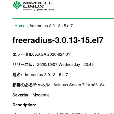
Skip to main content
Home
» freeradius-3.0.13-15.el7
You are here
freeradius-3.0.13-15.el7
エラータID:
AXSA:2020-624:01
リリース日:
2020/10/07 Wednesday - 23:49
題名:
freeradius-3.0.13-15.el7
影響のあるチャネル:
Asianux Server 7 for x86_64
Severity:
Moderate
Description: