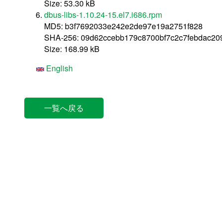
Size: 53.30 kB
dbus-libs-1.10.24-15.el7.i686.rpm
MD5: b3f7692033e242e2de97e19a2751f828
SHA-256: 09d62ccebb179c8700bf7c2c7febdac2
Size: 168.99 kB
English
一覧へ戻る