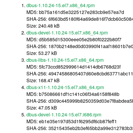
dbus-1.10.24-15.el7.x86_64.rpm
MD5: bb75a161d5e3225127e283cb9e57ea7d
SHA-256: 6f663bd5180f64a69de816f7dcb60c508
Size: 240.48 kB
dbus-devel-1.10.24-15.el7.x86_64.rpm
MD5: d5b585d15300eee05e2b80f0222b80f7
SHA-256: 1870b2148ed0d03990f41aaf18601b7e0
Size: 53.27 kB
dbus-libs-1.10.24-15.el7.x86_64.rpm
MD5: 5fc73ccd852999614d1414db6768d23f
SHA-256: 49474586805407d60e8cbd63771abc11
Size: 168.47 kB
dbus-x11-1.10.24-15.el7.x86_64.rpm
MD5: b75086661df1c141c06f34a6158f848b
SHA-256: d309c445999b8250359d03e7f8abdea5b
Size: 47.05 kB
dbus-devel-1.10.24-15.el7.i686.rpm
MD5: eb1e35e197d53d1f6295df6cb87feff1
SHA-256: 35215435eb2b3ef65bb2a99e312783b