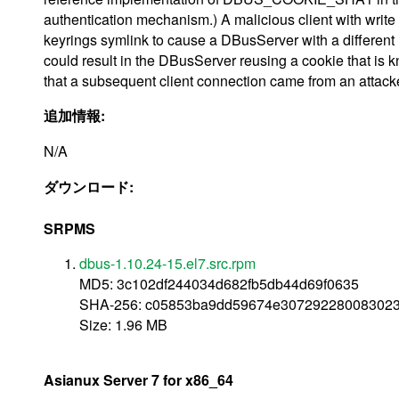
authentication mechanism.) A malicious client with write
keyrings symlink to cause a DBusServer with a different u
could result in the DBusServer reusing a cookie that is k
that a subsequent client connection came from an attack
追加情報:
N/A
ダウンロード:
SRPMS
dbus-1.10.24-15.el7.src.rpm
MD5: 3c102df244034d682fb5db44d69f0635
SHA-256: c05853ba9dd59674e307292280083023
Size: 1.96 MB
Asianux Server 7 for x86_64