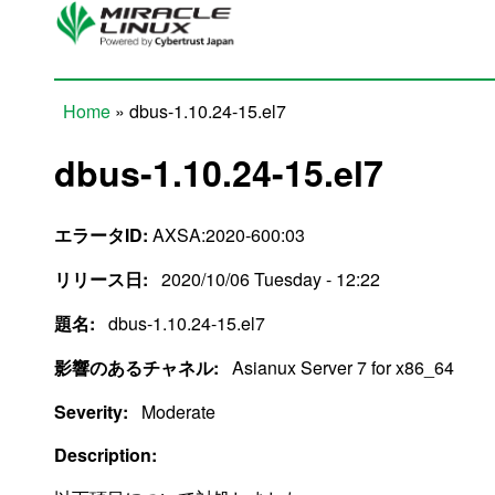
Skip to main content
Home
» dbus-1.10.24-15.el7
You are here
dbus-1.10.24-15.el7
エラータID:
AXSA:2020-600:03
リリース日:
2020/10/06 Tuesday - 12:22
題名:
dbus-1.10.24-15.el7
影響のあるチャネル:
Asianux Server 7 for x86_64
Severity:
Moderate
Description: