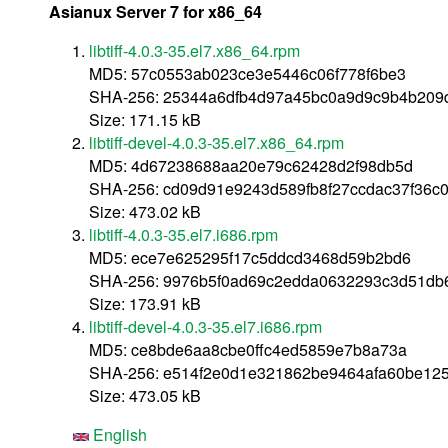
Asianux Server 7 for x86_64
libtiff-4.0.3-35.el7.x86_64.rpm
MD5: 57c0553ab023ce3e5446c06f778f6be3
SHA-256: 25344a6dfb4d97a45bc0a9d9c9b4b209
Size: 171.15 kB
libtiff-devel-4.0.3-35.el7.x86_64.rpm
MD5: 4d67238688aa20e79c62428d2f98db5d
SHA-256: cd09d91e9243d589fb8f27ccdac37f36c0
Size: 473.02 kB
libtiff-4.0.3-35.el7.i686.rpm
MD5: ece7e625295f17c5ddcd3468d59b2bd6
SHA-256: 9976b5f0ad69c2edda0632293c3d51db
Size: 173.91 kB
libtiff-devel-4.0.3-35.el7.i686.rpm
MD5: ce8bde6aa8cbe0ffc4ed5859e7b8a73a
SHA-256: e514f2e0d1e321862be9464afa60be12
Size: 473.05 kB
English