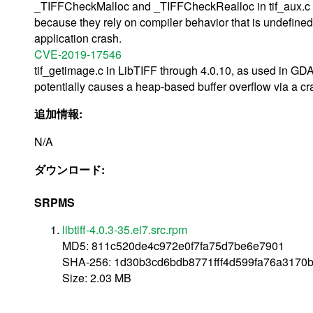
_TIFFCheckMalloc and _TIFFCheckRealloc in tif_aux.c i
because they rely on compiler behavior that is undefined
application crash.
CVE-2019-17546
tif_getimage.c in LibTIFF through 4.0.10, as used in GDA
potentially causes a heap-based buffer overflow via a c
追加情報:
N/A
ダウンロード:
SRPMS
libtiff-4.0.3-35.el7.src.rpm
MD5: 811c520de4c972e0f7fa75d7be6e7901
SHA-256: 1d30b3cd6bdb8771fff4d599fa76a3170
Size: 2.03 MB