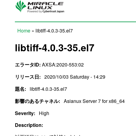
Skip to main content
Home
» libtiff-4.0.3-35.el7
You are here
libtiff-4.0.3-35.el7
エラータID:
AXSA:2020-553:02
リリース日:
2020/10/03 Saturday - 14:29
題名:
libtiff-4.0.3-35.el7
影響のあるチャネル:
Asianux Server 7 for x86_64
Severity:
High
Description: