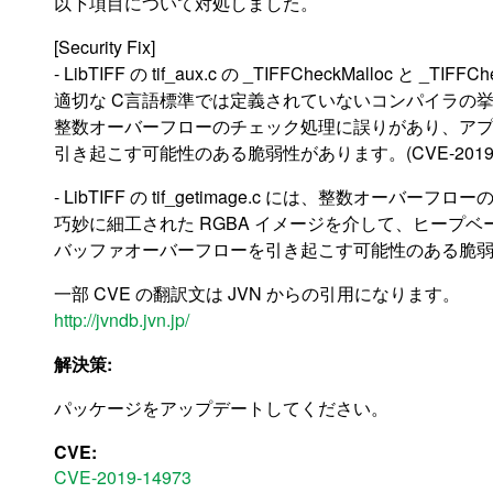
以下項目について対処しました。
[Security Fix]
- LibTIFF の tif_aux.c の _TIFFCheckMalloc と _TIFF
適切な C言語標準では定義されていないコンパイラの
整数オーバーフローのチェック処理に誤りがあり、ア
引き起こす可能性のある脆弱性があります。(CVE-2019-1
- LibTIFF の tif_getimage.c には、整数オーバーフ
巧妙に細工された RGBA イメージを介して、ヒープベ
バッファオーバーフローを引き起こす可能性のある脆弱性があり
一部 CVE の翻訳文は JVN からの引用になります。
http://jvndb.jvn.jp/
解決策:
パッケージをアップデートしてください。
CVE:
CVE-2019-14973