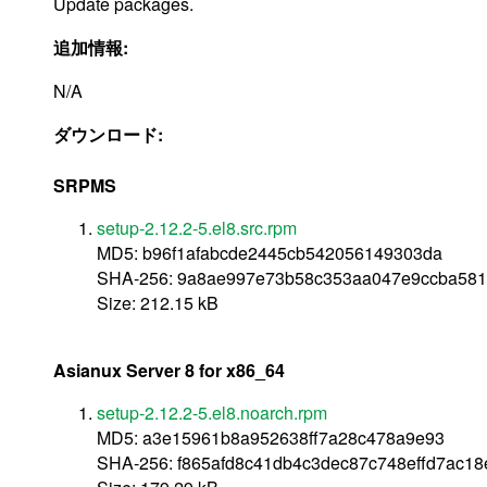
Update packages.
追加情報:
N/A
ダウンロード:
SRPMS
setup-2.12.2-5.el8.src.rpm
MD5: b96f1afabcde2445cb542056149303da
SHA-256: 9a8ae997e73b58c353aa047e9ccba581
Size: 212.15 kB
Asianux Server 8 for x86_64
setup-2.12.2-5.el8.noarch.rpm
MD5: a3e15961b8a952638ff7a28c478a9e93
SHA-256: f865afd8c41db4c3dec87c748effd7ac1