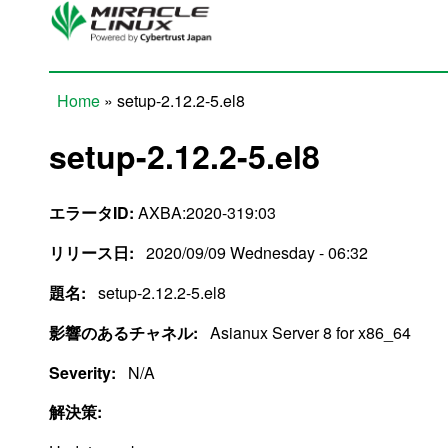
Skip to main content
Home
» setup-2.12.2-5.el8
You are here
setup-2.12.2-5.el8
エラータID:
AXBA:2020-319:03
リリース日:
2020/09/09 Wednesday - 06:32
題名:
setup-2.12.2-5.el8
影響のあるチャネル:
Asianux Server 8 for x86_64
Severity:
N/A
解決策: