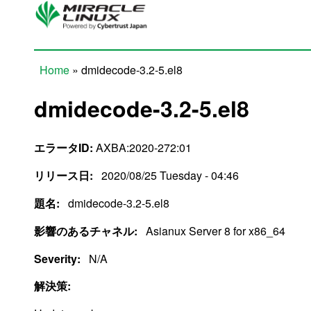
Skip to main content
Home
» dmidecode-3.2-5.el8
You are here
dmidecode-3.2-5.el8
エラータID:
AXBA:2020-272:01
リリース日:
2020/08/25 Tuesday - 04:46
題名:
dmidecode-3.2-5.el8
影響のあるチャネル:
Asianux Server 8 for x86_64
Severity:
N/A
解決策: