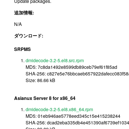
Update packages.
追加情報:
N/A
ダウンロード:
SRPMS
dmidecode-3.2-5.el8.src.rpm
MD5: 7c8da1492e8599db89ceb79ef61f85ad
SHA-256: c827e5e76bbcaeb657922dafecc083f5
Size: 86.66 kB
Asianux Server 8 for x86_64
dmidecode-3.2-5.el8.x86_64.rpm
MD5: 01eb946ae5778eed345c15e415238244
SHA-256: dcad2eba335db4e451390af6739ef103