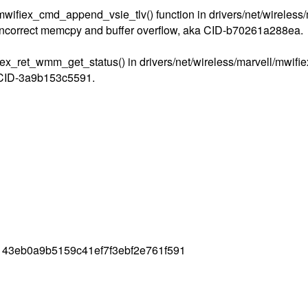
mwifiex_cmd_append_vsie_tlv() function in drivers/net/wireless/
n incorrect memcpy and buffer overflow, aka CID-b70261a288ea.
fiex_ret_wmm_get_status() in drivers/net/wireless/marvell/mwif
a CID-3a9b153c5591.
143eb0a9b5159c41ef7f3ebf2e761f591