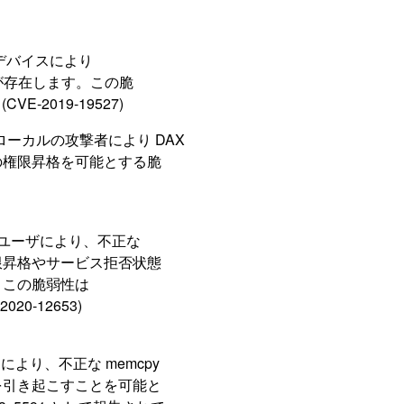
USB デバイスにより
弱性が存在します。この脆
E-2019-19527)
には、ローカルの攻撃者により DAX
の権限昇格を可能とする脆
、ローカルユーザにより、不正な
権限昇格やサービス拒否状態
。この脆弱性は
20-12653)
 AP により、不正な memcpy
を引き起こすことを可能と