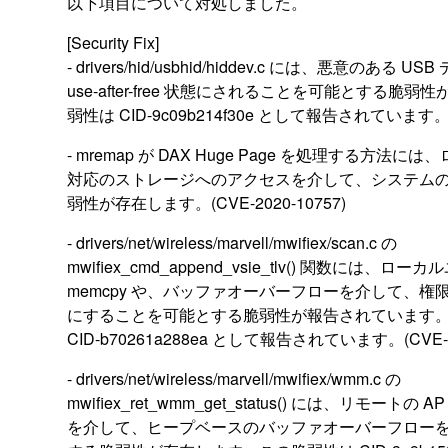
以下項目について対処しました。
[Security Fix]
- drivers/hid/usbhid/hiddev.c には、悪意のある 
use-after-free 状態にされることを可能とする脆
弱性は CID-9c09b214f30e として報告されています。(CV
- mremap が DAX Huge Page を処理する方法
対応のストレージへのアクセスを介して、システム
弱性が存在します。(CVE-2020-10757)
- drivers/net/wireless/marvell/mwifiex/scan.c の
mwifiex_cmd_append_vsie_tlv() 関数には
memcpy や、バッファオーバーフローを介して、
にすることを可能とする脆弱性が報告されています
CID-b70261a288ea として報告されています。(CVE-20
- drivers/net/wireless/marvell/mwifiex/wmm.c の
mwifiex_ret_wmm_get_status() には、リモートの
を介して、ヒープベースのバッファオーバーフロー