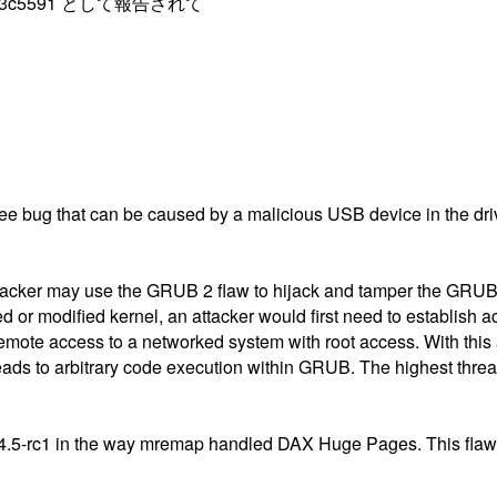
3c5591 として報告されて
-free bug that can be caused by a malicious USB device in the dri
attacker may use the GRUB 2 flaw to hijack and tamper the GRUB 
ted or modified kernel, an attacker would first need to establish
 remote access to a networked system with root access. With this 
eads to arbitrary code execution within GRUB. The highest threat f
er 4.5-rc1 in the way mremap handled DAX Huge Pages. This flaw