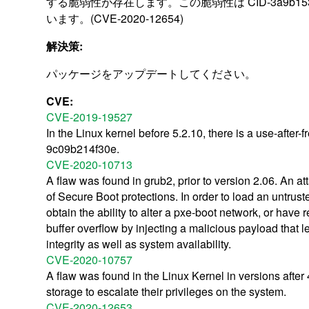
する脆弱性が存在します。この脆弱性は CID-3a9b15
います。(CVE-2020-12654)
解決策:
パッケージをアップデートしてください。
CVE:
CVE-2019-19527
In the Linux kernel before 5.2.10, there is a use-after
9c09b214f30e.
CVE-2020-10713
A flaw was found in grub2, prior to version 2.06. An 
of Secure Boot protections. In order to load an untrus
obtain the ability to alter a pxe-boot network, or have
buffer overflow by injecting a malicious payload that l
integrity as well as system availability.
CVE-2020-10757
A flaw was found in the Linux Kernel in versions aft
storage to escalate their privileges on the system.
CVE-2020-12653