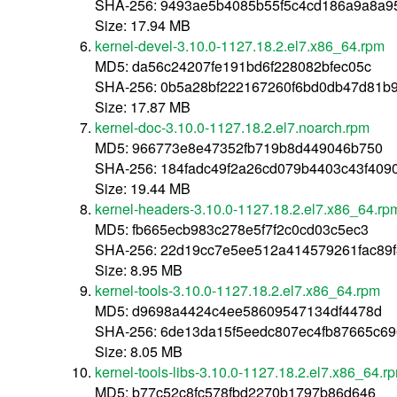
SHA-256: 9493ae5b4085b55f5c4cd186a9a8a9
Size: 17.94 MB
kernel-devel-3.10.0-1127.18.2.el7.x86_64.rpm
MD5: da56c24207fe191bd6f228082bfec05c
SHA-256: 0b5a28bf222167260f6bd0db47d81b
Size: 17.87 MB
kernel-doc-3.10.0-1127.18.2.el7.noarch.rpm
MD5: 966773e8e47352fb719b8d449046b750
SHA-256: 184fadc49f2a26cd079b4403c43f409
Size: 19.44 MB
kernel-headers-3.10.0-1127.18.2.el7.x86_64.rp
MD5: fb665ecb983c278e5f7f2c0cd03c5ec3
SHA-256: 22d19cc7e5ee512a414579261fac89
Size: 8.95 MB
kernel-tools-3.10.0-1127.18.2.el7.x86_64.rpm
MD5: d9698a4424c4ee58609547134df4478d
SHA-256: 6de13da15f5eedc807ec4fb87665c69
Size: 8.05 MB
kernel-tools-libs-3.10.0-1127.18.2.el7.x86_64.r
MD5: b77c52c8fc578fbd2270b1797b86d646