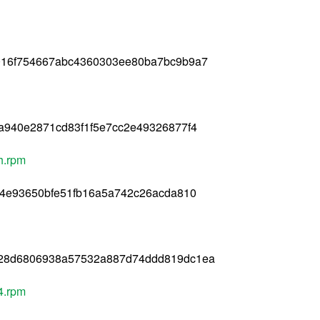
016f754667abc4360303ee80ba7bc9b9a7
a940e2871cd83f1f5e7cc2e49326877f4
ch.rpm
34e93650bfe51fb16a5a742c26acda810
028d6806938a57532a887d74ddd819dc1ea
4.rpm