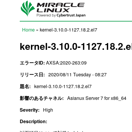
Skip to main content
Home
» kernel-3.10.0-1127.18.2.el7
You are here
kernel-3.10.0-1127.18.2.e
エラータID:
AXSA:2020-263:09
リリース日:
2020/08/11 Tuesday - 08:27
題名:
kernel-3.10.0-1127.18.2.el7
影響のあるチャネル:
Asianux Server 7 for x86_64
Severity:
High
Description: