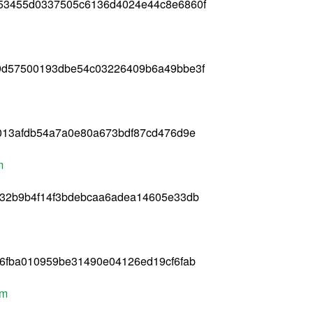
53455d0337505c6136d4024e44c8e6860f
9d57500193dbe54c03226409b6a49bbe3f
013afdb54a7a0e80a673bdf87cd476d9e
m
f32b9b4f14f3bdebcaa6adea14605e33db
6fba010959be31490e04126ed19cf6fab
pm