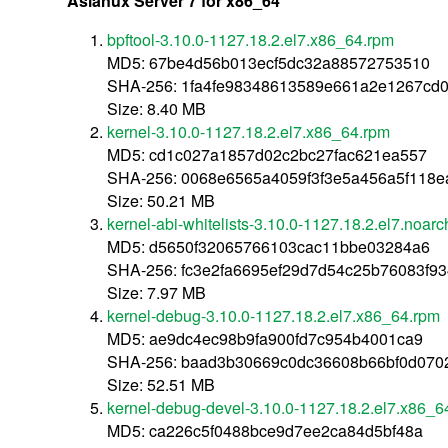
Asianux Server 7 for x86_64
bpftool-3.10.0-1127.18.2.el7.x86_64.rpm
MD5: 67be4d56b013ecf5dc32a88572753510
SHA-256: 1fa4fe98348613589e661a2e1267cd
Size: 8.40 MB
kernel-3.10.0-1127.18.2.el7.x86_64.rpm
MD5: cd1c027a1857d02c2bc27fac621ea557
SHA-256: 0068e6565a4059f3f3e5a456a5f118e
Size: 50.21 MB
kernel-abi-whitelists-3.10.0-1127.18.2.el7.noar
MD5: d5650f32065766103cac11bbe03284a6
SHA-256: fc3e2fa6695ef29d7d54c25b76083f9
Size: 7.97 MB
kernel-debug-3.10.0-1127.18.2.el7.x86_64.rpm
MD5: ae9dc4ec98b9fa900fd7c954b4001ca9
SHA-256: baad3b30669c0dc36608b66bf0d07
Size: 52.51 MB
kernel-debug-devel-3.10.0-1127.18.2.el7.x86_6
MD5: ca226c5f0488bce9d7ee2ca84d5bf48a