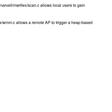
marvell/mwifiex/scan.c allows local users to gain
iex/wmm.c allows a remote AP to trigger a heap-based