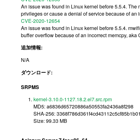
An issue was found in Linux kernel before 5.5.4. The 
privileges or cause a denial of service because of a
CVE-2020-12654
An issue was found in Linux kernel before 5.5.4. mwi
buffer overflow because of an incorrect memcpy, ak
追加情報:
N/A
ダウンロード:
SRPMS
kernel-3.10.0-1127.18.2.el7.src.rpm
MD5: a6836d65720886a50553fa2436a8f298
SHA-256: 3368f786d361f4cd43112c5cf85b1b0
Size: 99.33 MB