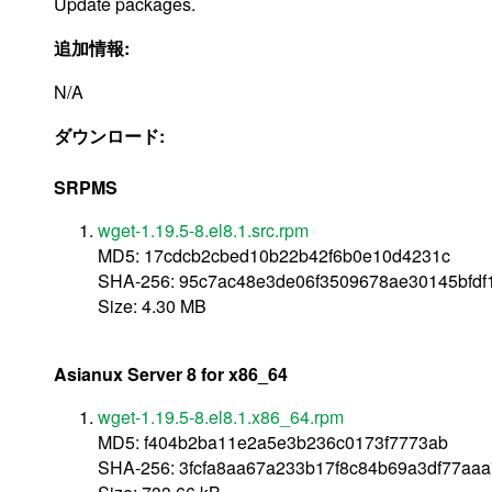
Update packages.
追加情報:
N/A
ダウンロード:
SRPMS
wget-1.19.5-8.el8.1.src.rpm
MD5: 17cdcb2cbed10b22b42f6b0e10d4231c
SHA-256: 95c7ac48e3de06f3509678ae30145bfdf
Size: 4.30 MB
Asianux Server 8 for x86_64
wget-1.19.5-8.el8.1.x86_64.rpm
MD5: f404b2ba11e2a5e3b236c0173f7773ab
SHA-256: 3fcfa8aa67a233b17f8c84b69a3df77a