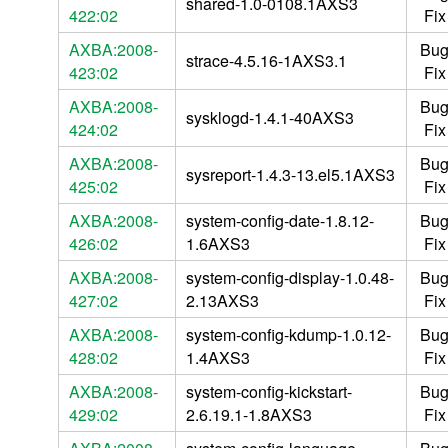
shared-1.0-0108.1AXS3
422:02
Fix
AXBA:2008-
Bu
strace-4.5.16-1AXS3.1
423:02
Fix
AXBA:2008-
Bu
sysklogd-1.4.1-40AXS3
424:02
Fix
AXBA:2008-
Bu
sysreport-1.4.3-13.el5.1AXS3
425:02
Fix
AXBA:2008-
system-config-date-1.8.12-
Bu
426:02
1.6AXS3
Fix
AXBA:2008-
system-config-display-1.0.48-
Bu
427:02
2.13AXS3
Fix
AXBA:2008-
system-config-kdump-1.0.12-
Bu
428:02
1.4AXS3
Fix
AXBA:2008-
system-config-kickstart-
Bu
429:02
2.6.19.1-1.8AXS3
Fix