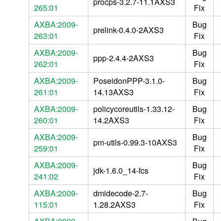
procps-3.2.7-11.1AXS3
265:01
Fix
AXBA:2009-
Bug
prelink-0.4.0-2AXS3
263:01
Fix
AXBA:2009-
Bug
ppp-2.4.4-2AXS3
262:01
Fix
AXBA:2009-
PoseidonPPP-3.1.0-
Bug
261:01
14.13AXS3
Fix
AXBA:2009-
policycoreutils-1.33.12-
Bug
260:01
14.2AXS3
Fix
AXBA:2009-
Bug
pm-utils-0.99.3-10AXS3
259:01
Fix
AXBA:2009-
Bug
jdk-1.6.0_14-fcs
241:02
Fix
AXBA:2009-
dmidecode-2.7-
Bug
115:01
1.28.2AXS3
Fix