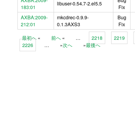
AXBA:2009-
Bug
libuser-0.54.7-2.el5.5
183:01
Fix
AXBA:2009-
mkcdrec-0.9.9-
Bug
212:01
0.1.3AXS3
Fix
最初へ
前へ
…
2218
2219
Pages
2226
…
次へ
最後へ