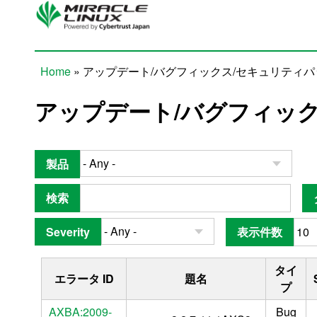
Skip to main content
Home
» アップデート/バグフィックス/セキュリティ
You are here
アップデート/バグフィッ
製品
検索
Severity
表示件数
タイ
エラータ ID
題名
プ
AXBA:2009-
Bug