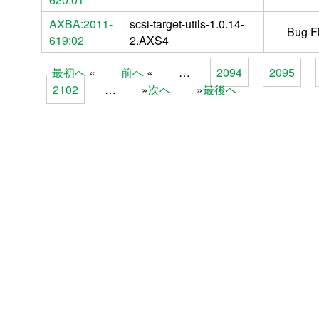
AXBA:2011-
scsi-target-utils-1.0.14-
Bug F
619:02
2.AXS4
最初へ
前へ
…
2094
2095
Pages
2102
…
次へ
最後へ