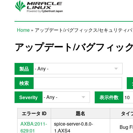
Skip to main content
Home
» アップデート/バグフィックス/セキュリティ
You are here
アップデート/バグフィッ
製品
検索
Severity
表示件数
エラータ ID
題名
タイ
AXBA:2011-
spice-server-0.8.0-
Bug F
629:01
1.AXS4