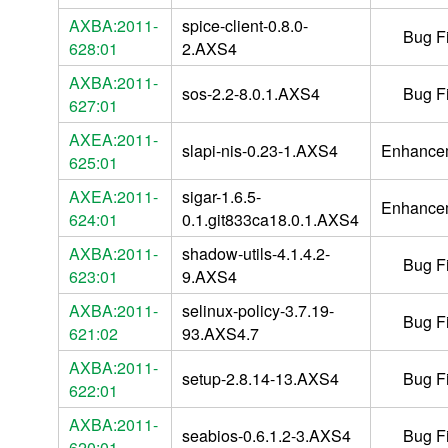
AXBA:2011-
spice-client-0.8.0-
Bug F
628:01
2.AXS4
AXBA:2011-
sos-2.2-8.0.1.AXS4
Bug F
627:01
AXEA:2011-
slapi-nis-0.23-1.AXS4
Enhance
625:01
AXEA:2011-
sigar-1.6.5-
Enhance
624:01
0.1.git833ca18.0.1.AXS4
AXBA:2011-
shadow-utils-4.1.4.2-
Bug F
623:01
9.AXS4
AXBA:2011-
selinux-policy-3.7.19-
Bug F
621:02
93.AXS4.7
AXBA:2011-
setup-2.8.14-13.AXS4
Bug F
622:01
AXBA:2011-
seabios-0.6.1.2-3.AXS4
Bug F
620:01