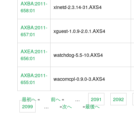
AXBA:2011-
xinetd-2.3.14-31.AXS4
658:01
AXBA:2011-
xguest-1.0.9-2.0.1.AXS4
657:01
AXEA:2011-
watchdog-5.5-10.AXS4
656:01
AXBA:2011-
wacomcpl-0.9.0-3.AXS4
655:01
最初へ
前へ
…
2091
2092
Pages
2099
…
次へ
最後へ