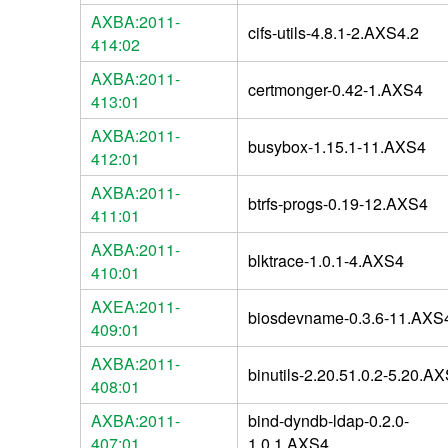
AXBA:2011-
cifs-utils-4.8.1-2.AXS4.2
414:02
AXBA:2011-
certmonger-0.42-1.AXS4
413:01
AXBA:2011-
busybox-1.15.1-11.AXS4
412:01
AXBA:2011-
btrfs-progs-0.19-12.AXS4
411:01
AXBA:2011-
blktrace-1.0.1-4.AXS4
410:01
AXEA:2011-
biosdevname-0.3.6-11.AXS
409:01
AXBA:2011-
binutils-2.20.51.0.2-5.20.A
408:01
AXBA:2011-
bind-dyndb-ldap-0.2.0-
407:01
1.0.1.AXS4