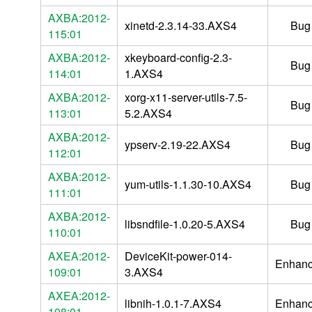
AXBA:2012-
xinetd-2.3.14-33.AXS4
Bug
115:01
AXBA:2012-
xkeyboard-config-2.3-
Bug
114:01
1.AXS4
AXBA:2012-
xorg-x11-server-utils-7.5-
Bug
113:01
5.2.AXS4
AXBA:2012-
ypserv-2.19-22.AXS4
Bug
112:01
AXBA:2012-
yum-utils-1.1.30-10.AXS4
Bug
111:01
AXBA:2012-
libsndfile-1.0.20-5.AXS4
Bug
110:01
AXEA:2012-
DeviceKit-power-014-
Enhan
109:01
3.AXS4
AXEA:2012-
libnih-1.0.1-7.AXS4
Enhan
108:01