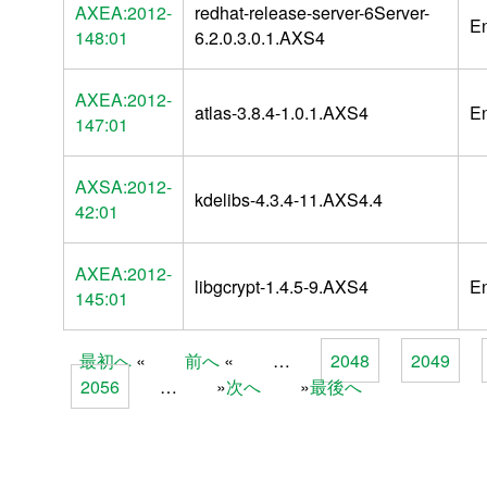
AXEA:2012-
redhat-release-server-6Server-
E
148:01
6.2.0.3.0.1.AXS4
AXEA:2012-
atlas-3.8.4-1.0.1.AXS4
E
147:01
AXSA:2012-
kdelibs-4.3.4-11.AXS4.4
42:01
AXEA:2012-
libgcrypt-1.4.5-9.AXS4
E
145:01
最初へ
前へ
…
2048
2049
Pages
2056
…
次へ
最後へ