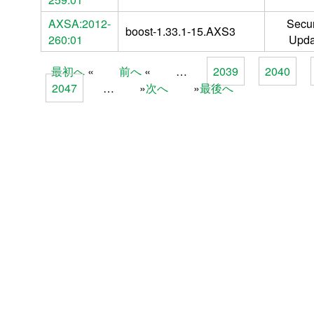
AXSA:2012-
Secur
boost-1.33.1-15.AXS3
260:01
Upda
最初へ
前へ
…
2039
2040
Pages
2047
…
次へ
最後へ