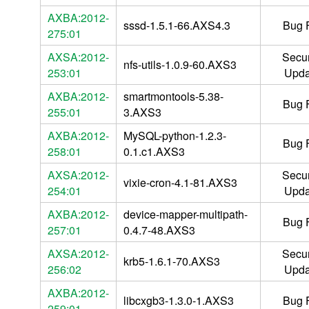
AXBA:2012-
sssd-1.5.1-66.AXS4.3
Bug 
275:01
AXSA:2012-
Secur
nfs-utils-1.0.9-60.AXS3
253:01
Upda
AXBA:2012-
smartmontools-5.38-
Bug 
255:01
3.AXS3
AXBA:2012-
MySQL-python-1.2.3-
Bug 
258:01
0.1.c1.AXS3
AXSA:2012-
Secur
vixie-cron-4.1-81.AXS3
254:01
Upda
AXBA:2012-
device-mapper-multipath-
Bug 
257:01
0.4.7-48.AXS3
AXSA:2012-
Secur
krb5-1.6.1-70.AXS3
256:02
Upda
AXBA:2012-
libcxgb3-1.3.0-1.AXS3
Bug 
259:01