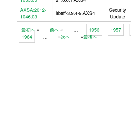
AXSA:2012-
Security
libtiff-3.9.4-9.AXS4
1046:03
Update
最初へ
前へ
…
1956
1957
Pages
1964
…
次へ
最後へ