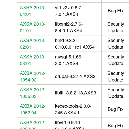
AXBA:2013-
virt-v2v-0.8.7-
Bug Fix
04:01
7.0.1.AXS4
AXSA:2013-
libxml2-2.7.6-
Security
01:01
8.4.0.1.AXS4
Update
AXSA:2013-
bind-9.8.2-
Security
02:01
0.10.6.0.1rc1.AXS4
Update
AXSA:2013-
mysql-5.1.66-
Security
03:01
2.0.1.AXS4
Update
AXSA:2012-
Security
drupal-6.27-1.AXS3
1054:02
Update
AXSA:2012-
Security
libtiff-3.8.2-18.AXS3
1055:03
Update
AXBA:2012-
kexec-tools-2.0.0-
Bug Fix
1052:04
245.AXS4.1
AXBA:2012-
libvirt-0.9.10-
Bug Fix
1053:05
21.6.0.1.AXS4