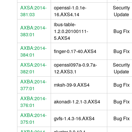
AXSA:2014-
openssl-1.0.1e-
Security
381:03
16.AXS4.14
Update
ibus-table-
AXBA:2014-
1.2.0.20100111-
Bug Fix
383:01
5.AXS4
AXBA:2014-
finger-0.17-40.AXS4
Bug Fix
384:01
AXSA:2014-
openssl097a-0.9.7a-
Security
382:01
12.AXS3.1
Update
AXBA:2014-
mksh-39-9.AXS4
Bug Fix
377:01
AXBA:2014-
akonadi-1.2.1-3.AXS4
Bug Fix
376:01
AXBA:2014-
gvfs-1.4.3-16.AXS4
Bug Fix
375:01
AXBA:2014-
cluster-3.0.12.1-