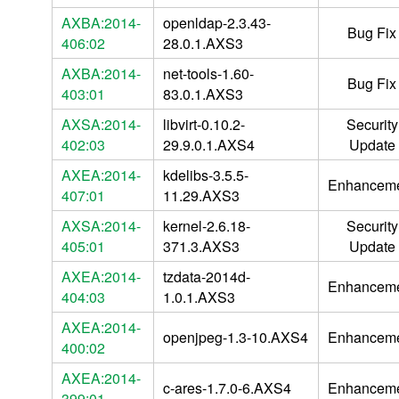
AXBA:2014-
openldap-2.3.43-
Bug Fix
406:02
28.0.1.AXS3
AXBA:2014-
net-tools-1.60-
Bug Fix
403:01
83.0.1.AXS3
AXSA:2014-
libvirt-0.10.2-
Security
402:03
29.9.0.1.AXS4
Update
AXEA:2014-
kdelibs-3.5.5-
Enhancem
407:01
11.29.AXS3
AXSA:2014-
kernel-2.6.18-
Security
405:01
371.3.AXS3
Update
AXEA:2014-
tzdata-2014d-
Enhancem
404:03
1.0.1.AXS3
AXEA:2014-
openjpeg-1.3-10.AXS4
Enhancem
400:02
AXEA:2014-
c-ares-1.7.0-6.AXS4
Enhancem
399:01