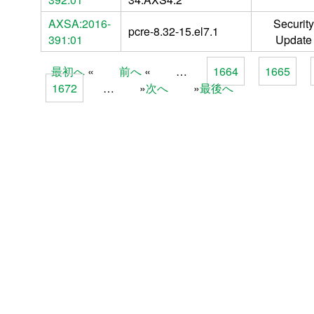
AXSA:2016-
Security
pcre-8.32-15.el7.1
391:01
Update
最初へ
前へ
…
1664
1665
Pages
1672
…
次へ
最後へ