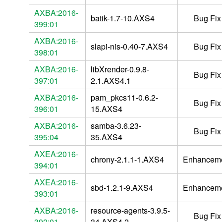
AXBA:2016-
batik-1.7-10.AXS4
Bug Fix
399:01
AXBA:2016-
slapi-nis-0.40-7.AXS4
Bug Fix
398:01
AXBA:2016-
libXrender-0.9.8-
Bug Fix
397:01
2.1.AXS4.1
AXBA:2016-
pam_pkcs11-0.6.2-
Bug Fix
396:01
15.AXS4
AXBA:2016-
samba-3.6.23-
Bug Fix
395:04
35.AXS4
AXEA:2016-
chrony-2.1.1-1.AXS4
Enhancem
394:01
AXEA:2016-
sbd-1.2.1-9.AXS4
Enhancem
393:01
AXBA:2016-
resource-agents-3.9.5-
Bug Fix
392:01
34.AXS4.2