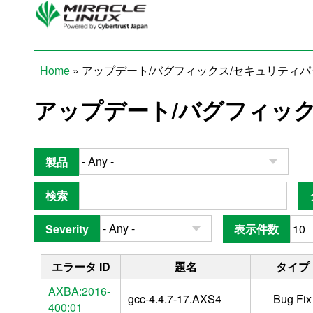
Skip to main content
Home
» アップデート/バグフィックス/セキュリティ
You are here
アップデート/バグフィッ
製品
検索
Severity
表示件数
エラータ ID
題名
タイプ
AXBA:2016-
gcc-4.4.7-17.AXS4
Bug Fix
400:01