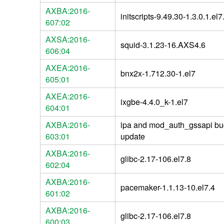
AXBA:2016-
initscripts-9.49.30-1.3.0.1.e
607:02
AXSA:2016-
squid-3.1.23-16.AXS4.6
606:04
AXEA:2016-
bnx2x-1.712.30-1.el7
605:01
AXEA:2016-
ixgbe-4.4.0_k-1.el7
604:01
AXBA:2016-
ipa and mod_auth_gssapi bug
603:01
update
AXBA:2016-
glibc-2.17-106.el7.8
602:04
AXBA:2016-
pacemaker-1.1.13-10.el7.4
601:02
AXBA:2016-
glibc-2.17-106.el7.8
600:03