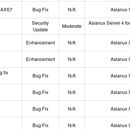
l7.AXS7
Bug Fix
N/A
Asianux S
Security
Asianux Server 4 fo
Moderate
Update
Enhancement
N/A
Asianux S
Enhancement
N/A
Asianux S
 fix
Bug Fix
N/A
Asianux S
Bug Fix
N/A
Asianux S
Bug Fix
N/A
Asianux S
Bug Fix
N/A
Asianux S