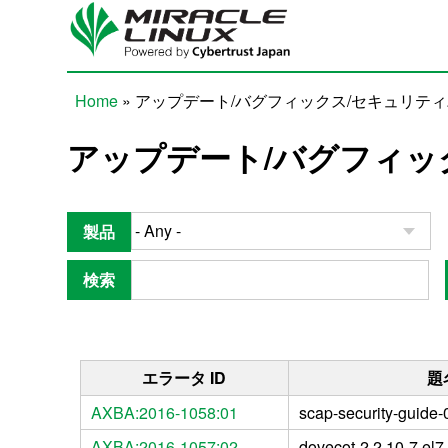
Skip to main content
Home
» アップデート/バグフィックス/セキュリテ
You are here
アップデート/バグフィッ
製品
検索
エラータ ID
題
AXBA:2016-1058:01
scap-security-guide-
AXBA:2016-1057:02
dovecot-2.2.10-7.el7