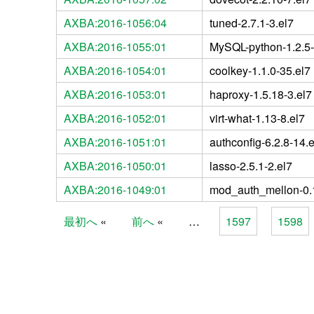
AXBA:2016-1056:04
tuned-2.7.1-3.el7
AXBA:2016-1055:01
MySQL-python-1.2.5-
AXBA:2016-1054:01
coolkey-1.1.0-35.el7
AXBA:2016-1053:01
haproxy-1.5.18-3.el7
AXBA:2016-1052:01
virt-what-1.13-8.el7
AXBA:2016-1051:01
authconfig-6.2.8-14.e
AXBA:2016-1050:01
lasso-2.5.1-2.el7
AXBA:2016-1049:01
mod_auth_mellon-0.1
最初へ
前へ
…
1597
1598
Pages