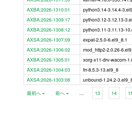
AXBA:2026-1310:01
python3.14-3.14.4-3.el
AXBA:2026-1309:17
python3.12-3.12.13-3.e
AXBA:2026-1308:12
python3.11-3.11.13-10.
AXSA:2026-1307:09
expat-2.5.0-6.el9_8.1
AXSA:2026-1306:02
mod_http2-2.0.26-6.el9
AXBA:2026-1305:01
xorg-x11-drv-wacom-1.
AXSA:2026-1304:03
frr-8.5.3-13.el9_8
AXSA:2026-1303:08
unbound-1.24.2-3.el9_
最初へ
前へ
…
13
14
1
Pages