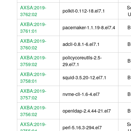
AXSA:2019-
S
polkit-0.112-18.el7.1
3762:02
U
AXBA:2019-
pacemaker-1.1.19-8.el7.4
B
3761:01
AXBA:2019-
adcli-0.8.1-6.el7.1
B
3760:02
AXBA:2019-
policycoreutils-2.5-
B
3759:02
29.el7.1
AXBA:2019-
squid-3.5.20-12.el7.1
B
3758:01
AXBA:2019-
nvme-cli-1.6-4.el7
B
3757:02
AXBA:2019-
openldap-2.4.44-21.el7
B
3756:02
AXSA:2019-
S
perl-5.16.3-294.el7
3755:04
U