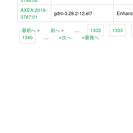
AXEA:2019-
gdm-3.28.2-12.el7
Enhanc
3787:01
最初へ
前へ
…
1332
1333
Pages
1340
…
次へ
最後へ