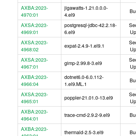
AXBA:2023-
jigawatts-1.21.0.0.0-
Bu
4970:01
4.el9
AXSA:2023-
postgresql-jdbc-42.2.18-
Sec
4969:01
6.el9
Up
AXSA:2023-
Sec
expat-2.4.9-1.el9.1
4968:02
Up
AXSA:2023-
Sec
gimp-2.99.8-3.el9
4967:01
Up
AXBA:2023-
dotnet6.0-6.0.112-
Bu
4966:04
1.el9.ML.1
AXSA:2023-
Sec
poppler-21.01.0-13.el9
4965:01
Up
AXBA:2023-
trace-cmd-2.9.2-9.el9
Bu
4964:01
AXBA:2023-
thermald-2.5-3.el9
Bu
4963:01