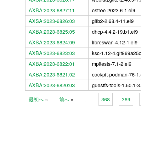
AXBA:2023-6827:11
ostree-2023.6-1.el9
AXSA:2023-6826:03
glib2-2.68.4-11.el9
AXBA:2023-6825:05
dhcp-4.4.2-19.b1.el9
AXSA:2023-6824:09
libreswan-4.12-1.el9
AXBA:2023-6823:03
ksc-1.12-4.git869a25c
AXBA:2023-6822:01
mpitests-7.1-2.el9
AXBA:2023-6821:02
cockpit-podman-76-1.
AXBA:2023-6820:03
guestfs-tools-1.50.1-3
最初へ
前へ
…
368
369
Pages