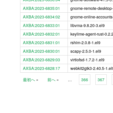
AXBA:2023-6835:01
gnome-remote-desktop-
AXBA:2023-6834:02
gnome-online-accounts-
AXBA:2023-6833:01
libvma-9.8.20-3.el9
AXBA:2023-6832:01
keylime-agent-rust-0.2.2
AXBA:2023-6831:01
rshim-2.0.8-1.el9
AXBA:2023-6830:01
scapy-2.5.0-1.el9
AXBA:2023-6829:03
virtiofsd-1.7.2-1.el9
AXSA:2023-6828:17
webkit2gtk3-2.40.5-1.el
最初へ
前へ
…
366
367
Pages