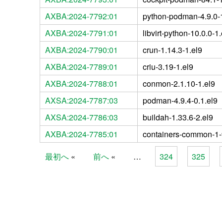
AXBA:2024-7792:01
python-podman-4.9.0-1
AXBA:2024-7791:01
libvirt-python-10.0.0-1.
AXBA:2024-7790:01
crun-1.14.3-1.el9
AXBA:2024-7789:01
criu-3.19-1.el9
AXBA:2024-7788:01
conmon-2.1.10-1.el9
AXSA:2024-7787:03
podman-4.9.4-0.1.el9
AXSA:2024-7786:03
buildah-1.33.6-2.el9
AXBA:2024-7785:01
containers-common-1-
最初へ
前へ
…
324
325
Pages