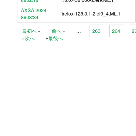
AXSA:2024-
firefox-128.3.1-2.el9_4.ML.1
8908:34
最初へ
前へ
…
263
264
2
Pages
次へ
最後へ