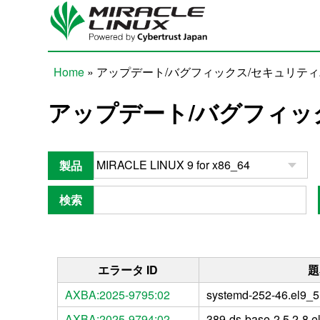
Skip to main content
Home
» アップデート/バグフィックス/セキュリテ
You are here
アップデート/バグフィッ
製品
検索
エラータ ID
題
AXBA:2025-9795:02
systemd-252-46.el9_5
AXBA:2025-9794:02
389-ds-base-2.5.2-8.e