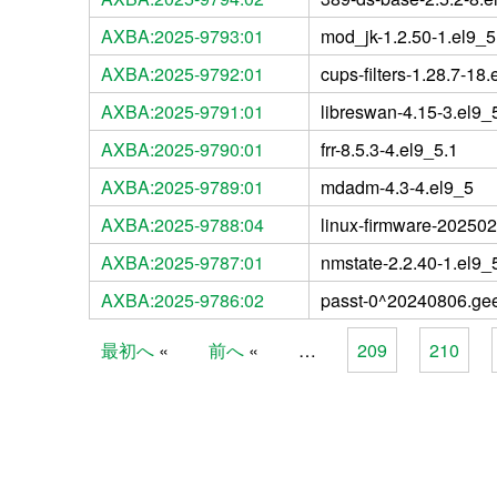
AXBA:2025-9793:01
mod_jk-1.2.50-1.el9_5
AXBA:2025-9792:01
cups-filters-1.28.7-18.
AXBA:2025-9791:01
libreswan-4.15-3.el9_
AXBA:2025-9790:01
frr-8.5.3-4.el9_5.1
AXBA:2025-9789:01
mdadm-4.3-4.el9_5
AXBA:2025-9788:04
linux-firmware-20250
AXBA:2025-9787:01
nmstate-2.2.40-1.el9_
AXBA:2025-9786:02
passt-0^20240806.ge
最初へ
前へ
…
209
210
Pages