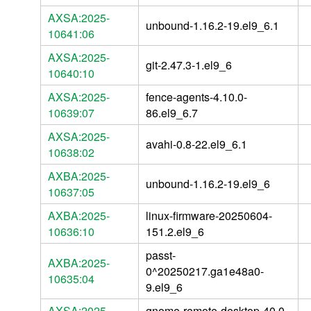
AXSA:2025-
unbound-1.16.2-19.el9_6.1
10641:06
AXSA:2025-
git-2.47.3-1.el9_6
10640:10
AXSA:2025-
fence-agents-4.10.0-
10639:07
86.el9_6.7
AXSA:2025-
avahi-0.8-22.el9_6.1
10638:02
AXBA:2025-
unbound-1.16.2-19.el9_6
10637:05
AXBA:2025-
linux-firmware-20250604-
10636:10
151.2.el9_6
passt-
AXBA:2025-
0^20250217.ga1e48a0-
10635:04
9.el9_6
AXSA:2025-
gnome-remote-desktop-40.0-