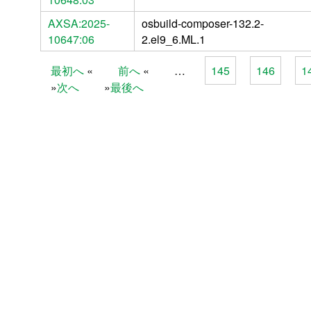
AXSA:2025-
osbuild-composer-132.2-
10647:06
2.el9_6.ML.1
最初へ
前へ
…
145
146
1
Pages
次へ
最後へ