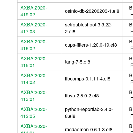
AXBA:2020-
B
osinfo-db-20200203-1.el8
419:02
F
AXBA:2020-
setroubleshoot-3.3.22-
B
417:03
2.el8
F
AXBA:2020-
B
cups-filters-1.20.0-19.el8
416:02
F
AXBA:2020-
B
tang-7-5.el8
415:01
F
AXBA:2020-
B
libcomps-0.1.11-4.el8
414:02
F
AXBA:2020-
B
libva-2.5.0-2.el8
413:01
F
AXBA:2020-
python-reportlab-3.4.0-
B
412:05
8.el8
F
AXBA:2020-
B
rasdaemon-0.6.1-3.el8
411:01
F