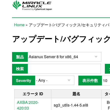
Skip to main content
Home
» アップデート/バグフィックス/セキュリティ
You are here
アップデート/バグフィッ
製品
検索
Severity
表示件数
エラータ ID
題名
タ
AXBA:2020-
B
sg3_utils-1.44-5.el8
420:03
F