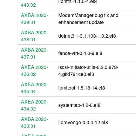
libnftnl-1.1.5-4.el8
440:02
AXBA:2020-
ModemManager bug fix and
439:01
enhancement update
AXBA:2020-
dotnet3.1-3.1.103-1.0.2.el8
438:01
AXBA:2020-
fence-virt-0.4.0-9.el8
437:01
AXEA:2020-
iscsi-initiator-utils-6.2.0.878-
436:02
4.gitd791ce0.el8
AXEA:2020-
ipmitool-1.8.18-14.el8
435:04
AXEA:2020-
systemtap-4.2-6.el8
434:02
AXBA:2020-
librevenge-0.0.4-12.el8
433:01